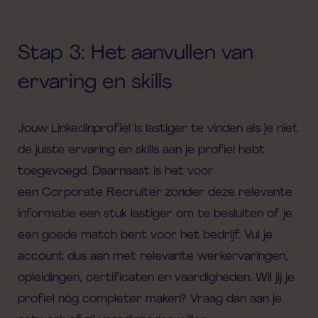
Stap 3: Het aanvullen van
ervaring en skills
Jouw LinkedInprofiel is
lastiger te vinden als je niet
de juiste ervaring en skills aan je profiel hebt
toegevoegd.
Daarnaast is het voor
een
C
orporate
R
ecruiter
zonder deze relevante
informatie een stuk
lastig
er
om te besluiten of je
een goede match bent voor het bedrijf
. Vul je
account dus aan met
relevante werkervaringen
,
opleidingen, certificaten e
n
vaardigheden. Wil jij je
profiel nóg
completer maken
? Vraag dan aan je