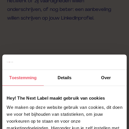
netwerk of zij vaardigheden willen
onderschrijven
,
of nog beter: een aanbeveling
willen schrijven op jouw
LinkedInprofiel
.
Stap 4: Maak gebruik van
Toestemming
Details
Over
groepen
en wees actief
Hey! The Next Label maakt gebruik van cookies
Je profiel is nu compleet. Hoe zorg je dan dat je
We maken op deze website gebruik van cookies, dit doen
opvalt binnen LinkedIn
en de juiste job vindt?
Door
we voor het bijhouden van statistieken, om jouw
actief gebruik te maken van de features die
voorkeuren op te staan en voor onze
LinkedIn je biedt.
Je kan
bijvoorbeeld
gebruikmaken
marketingdoeleinden. Hieronder kun je zelf instellen met