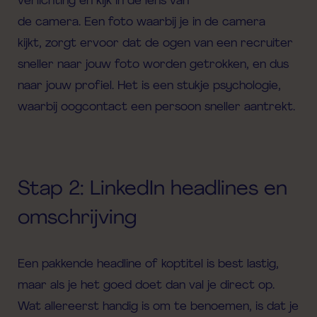
verlichting
en kijk in de
lens van
de
camera.
Een
foto
waarbij je in de camera
kijkt
,
zor
gt ervoor dat de ogen van een
recruiter
sneller naar jouw foto worden getrokken, en dus
naar jouw
profiel.
Het is een stukje psychologie,
waarbij oogcontact een persoon sneller aantrekt
.
Stap 2: LinkedIn headlines en
omschrijving
Een pakkende headline of koptitel is best lastig,
maar als je het goed doet dan val je direct op.
Wat allereerst handig is om te benoemen, is dat je