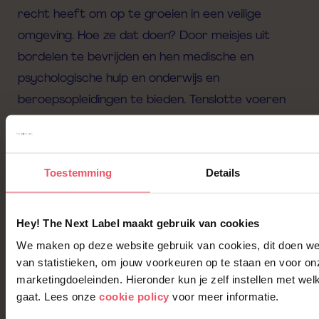
recht heeft om op te groeien in een veilige
omgeving. Hoe ze dat doen? Door meisjes uit
bordelen te bevrijden en hen medische en
psychologische hulp en onderwijs en
beroepsopleidingen te bieden. Tenslotte voeren
ze ook campagnes uit om de bewustwording over
dit probleem te vergroten.
Toestemming
Details
Hey! The Next Label maakt gebruik van cookies
Deze
Internationale
Vrouwendag roepen we
We maken op deze website gebruik van cookies, dit doen we
iedereen op om na te denken over hoe jij je kan
van statistieken, om jouw voorkeuren op te staan en voor on
inzetten voor meer sociale rechtvaardigheid. Hoe
marketingdoeleinden. Hieronder kun je zelf instellen met wel
gaat. Lees onze
cookie policy
voor meer informatie.
kan je zelf bijdragen aan het
creëren
van gelijke