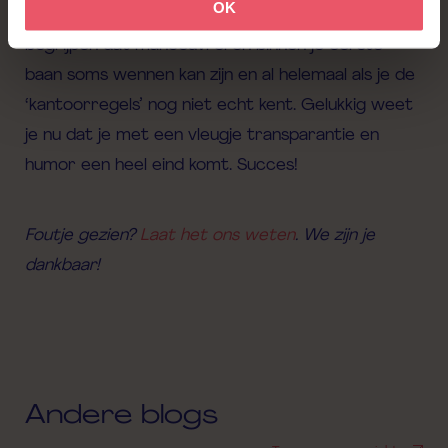
OK
Dus, omarm de
white
lies met voorzichtigheid. We
begrijpen dat manoeuvreren binnen je eerste
baan soms wennen kan zijn en al helemaal als je de
‘kantoorregels’
nog niet echt kent. Gelukkig weet
je nu dat je met een vleugje transparantie en
humor een heel eind komt. Succes!
Foutje gezien?
Laat het ons weten
. We zijn je
dankbaar!
Andere blogs