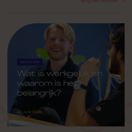
Terug naar overzicht
WERKVLOER
Wat is werkgeluk en
waarom is het
belangrijk?
 blog 
10 June 2024