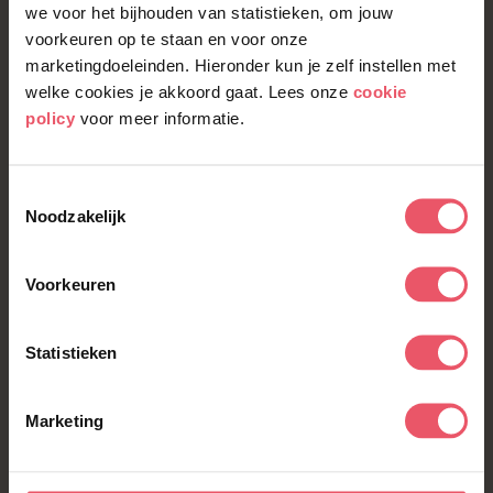
we voor het bijhouden van statistieken, om jouw
en minder dringend, zodat je weet waar je
voorkeuren op te staan en voor onze
marketingdoeleinden. Hieronder kun je zelf instellen met
energie op moet richten. Dit voorkomt
welke cookies je akkoord gaat. Lees onze
cookie
overbelasting en behoudt je energie voor de
policy
voor meer informatie.
belangrijke taken.
Toestemmingsselectie
Noodzakelijk
Slaap voldoende
Voorkeuren
Zorg voor voldoende slaap. Een goede nachtrust
Statistieken
is essentieel voor een energieke dag. Probeer
daarom om elke nacht minstens 8 uur slaap te
Marketing
pakken en stel een standaard bedtijd in. Zorg
ervoor dat je gaat lezen voor het slapengaan of