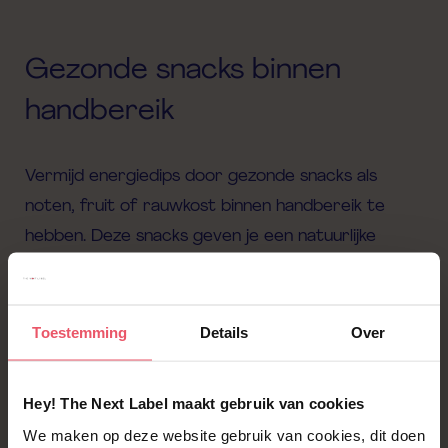
Gezonde snacks binnen
handbereik
Vermijd energiedips door gezonde snacks als
noten, fruit of rauwkost binnen handbereik te
hebben. Deze snacks geven je een natuurlijke
boost zonder de bekende suikerdip.
Toestemming
Details
Over
Prioriteiten stellen
Hey! The Next Label maakt gebruik van cookies
We maken op deze website gebruik van cookies, dit doen
Focus op je prioriteiten. Verdeel je taken in urgent