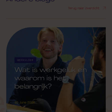
Terug naar overzicht
WERKVLOER
Wat is werkgeluk en
waarom is het
belangrijk?
 blog 
10 June 2024