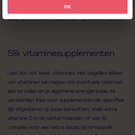
mediteert; het blauwe licht van schermen is killing
OK
voor een goede nachtrust. Drink er een kopje
slaapopwekkende kruidenthee bij, zonder cafeïne.
Slik vitaminesupplementen
Last but not least: vitamines. Het dagelijks slikken
van vitaminen kan helpen om eventuele tekorten
aan te vullen en je algemene energieniveau te
versterken. Kies voor supplementen die specifiek
zijn afgestemd op jouw behoeften, zoals extra
vitamine D in de wintermaanden of een B-
complex voor een extra boost bij stressvolle