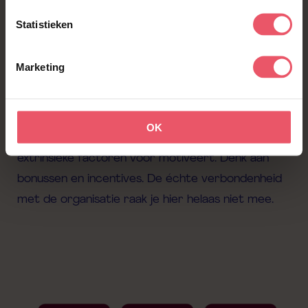
voor velen, en wordt het vaak verward met
Statistieken
zelfmanagement. Echter is er zeker wel een
verschil! Dat verschil zit hem namelijk in de
Marketing
intrinsieke en extrinsieke motivatie.
Zelfmanagement focust zich alleen op hoe
medewerkers het werk uitvoeren om hun doelen
OK
te behalen, en hoe de medewerker zich daar met
extrinsieke factoren voor motiveert. Denk aan
bonussen en incentives. De échte verbondenheid
met de organisatie raak je hier helaas niet mee.