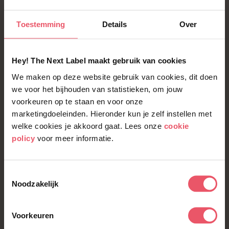
organisatie beter voelbaar is. Als je als
medewerker meer verantwoordelijkheid krijgt,
Toestemming
Details
Over
denk je zelf na waarom je de dingen doet die je
doet en wat de gevolgen daarvan zijn. Hierdoor
Hey! The Next Label maakt gebruik van cookies
voel je je sneller verbonden met je werkgever.
We maken op deze website gebruik van cookies, dit doen
Waarom zouden werkgevers er nog over twijfelen
we voor het bijhouden van statistieken, om jouw
om medewerkers meer verantwoordelijkheid te
voorkeuren op te staan en voor onze
geven?
marketingdoeleinden. Hieronder kun je zelf instellen met
welke cookies je akkoord gaat. Lees onze
cookie
policy
voor meer informatie.
Zelfleiderschap vs.
Toestemmingsselectie
Noodzakelijk
zelfmanagement
Voorkeuren
Eigenlijk is zelfleiderschap maar een vaag begrip