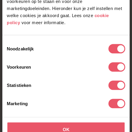
voorkeuren op te staan en voor onze
marketingdoeleinden. Hieronder kun je zelf instellen met
welke cookies je akkoord gaat. Lees onze
cookie
policy
voor meer informatie.
Toestemmingsselectie
Noodzakelijk
Voorkeuren
Sem
Edel
The Next Label - Stagiair Talent Sourcer
Statistieken
Marketing
OK
Sitemap